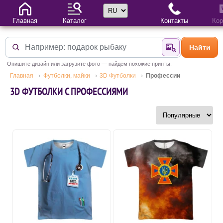
Выбор языка
Главная
Каталог
Контакты
Кор
Найти
Найти по фотогр
Опишите дизайн или загрузите фото — найдём похожие принты.
Главная
Футболки, майки
3D Футболки
Профессии
3D ФУТБОЛКИ С ПРОФЕССИЯМИ