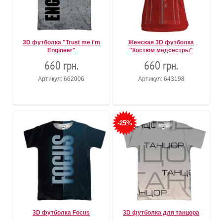
3D футболка "Trust me i'm
Женская 3D футболка
Engineer"
"Костюм медсестры"
660 грн.
660 грн.
Артикул: 662006
Артикул: 643198
-25%
3D футболка Focus
3D футболка для танцора