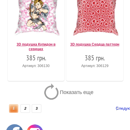
3D подушка Купидон в
3D подушка Сердца паттерн
сердцах
385 грн.
385 грн.
Артикул: 306130
Артикул: 306129
Показать еще
Следу
1
2
3