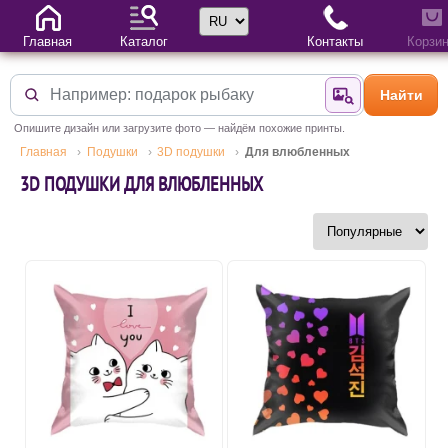
Выбор языка
Главная
Каталог
Контакты
Корзи
Найти
Найти по фотогр
Опишите дизайн или загрузите фото — найдём похожие принты.
Главная
Подушки
3D подушки
Для влюбленных
3D ПОДУШКИ ДЛЯ ВЛЮБЛЕННЫХ