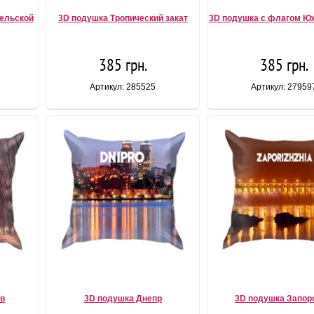
тельской
3D подушка Тропический закат
3D подушка с флагом Ю
385 грн.
385 грн.
Артикул: 285525
Артикул: 27959
ов
3D подушка Днепр
3D подушка Запор