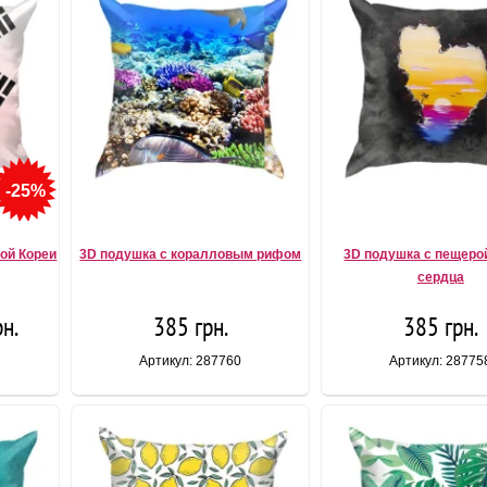
-25%
ой Кореи
3D подушка с коралловым рифом
3D подушка с пещеро
сердца
рн.
385 грн.
385 грн.
Артикул: 287760
Артикул: 28775