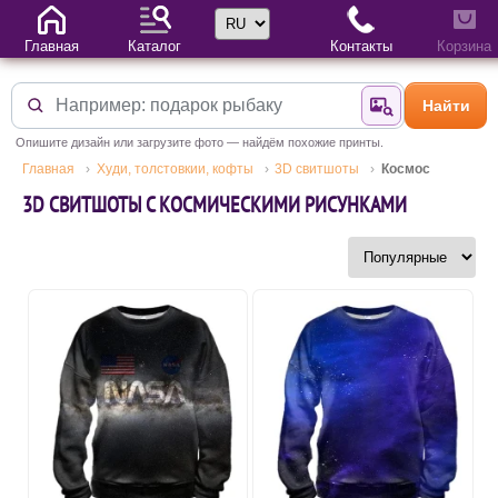
Выбор языка
Главная
Каталог
Контакты
Корзина
Найти
Найти по фотогр
Опишите дизайн или загрузите фото — найдём похожие принты.
Главная
Худи, толстовкии, кофты
3D свитшоты
Космос
3D СВИТШОТЫ С КОСМИЧЕСКИМИ РИСУНКАМИ