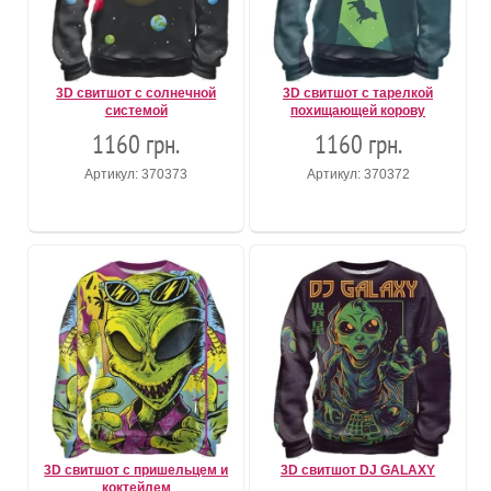
3D свитшот с солнечной
3D свитшот с тарелкой
системой
похищающей корову
1160 грн.
1160 грн.
Артикул: 370373
Артикул: 370372
3D свитшот с пришельцем и
3D свитшот DJ GALAXY
коктейлем