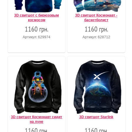
3D свитшот с бирюзовым
3D свитшот Космонавт -
космосом
баскетболист
1160 грн.
1160 грн.
Артикул: 629974
Артикул: 628712
3D свитшот Космонавт сидит
3D свитшот Starlink
на луне
1160 грн.
1160 грн.