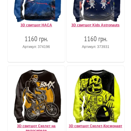
3D свитшот НАСА
3D свитшот Kids Astronauts
1160 грн.
1160 грн.
Артикул: 374196
Артикул: 373931
3D свитшот Скелет на
3D свитшот Скелет-Космонавт
велосипеде