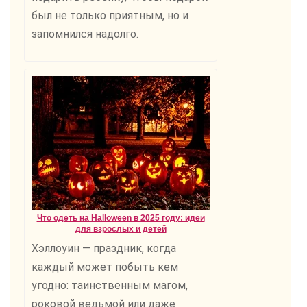
был не только приятным, но и
запомнился надолго.
Что одеть на Halloween в 2025 году: идеи
для взрослых и детей
Хэллоуин — праздник, когда
каждый может побыть кем
угодно: таинственным магом,
роковой ведьмой или даже