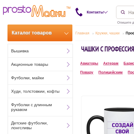
Контакты
Опишите д
Каталог товаров
Главная
Кружки, чашки
Про
ЧАШКИ С ПРОФЕССИ
Вышивка
Авиаторы
Актерам
Бари
Акционные товары
Повару
Полицейским
Пр
Футболки, майки
Худи, толстовкии, кофты
Футболки с длинным
рукавом
Детские футболки,
лонгсливы