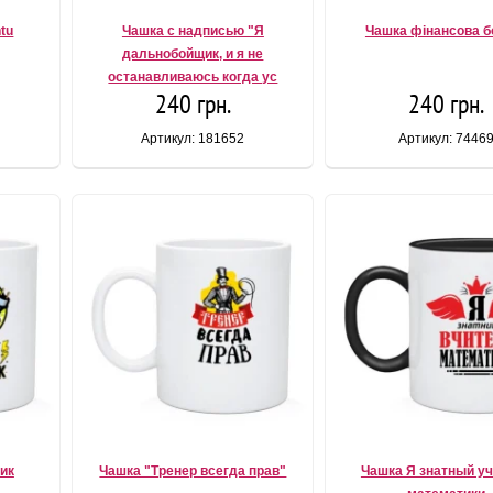
tu
Чашка с надписью "Я
Чашка фінансова б
дальнобойщик, и я не
останавливаюсь когда ус
240 грн.
240 грн.
Артикул: 181652
Артикул: 7446
ик
Чашка "Тренер всегда прав"
Чашка Я знатный у