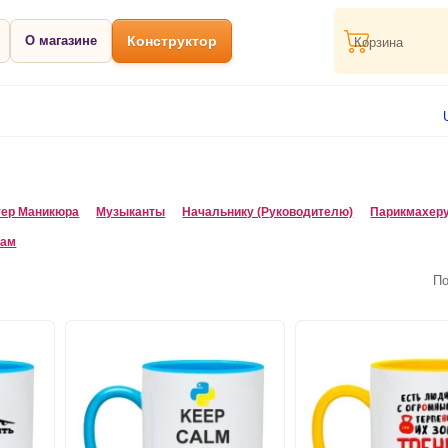
О магазине
Конструктор
Корзина
тер Маникюра
Музыканты
Начальнику (Руководителю)
Парикмахеру
кам