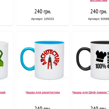
математики
240 грн.
240 грн.
Артикул: 105033
Артикул: 9268
граф
Чашка для архитектора
Чашка для Шеф повара "
240 грн.
240 грн.