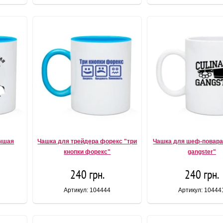
учшая
Чашка для трейдера форекс "три
Чашка для шеф-повара 
кнопки форекс"
gangster"
240 грн.
240 грн.
Артикул: 104444
Артикул: 10444