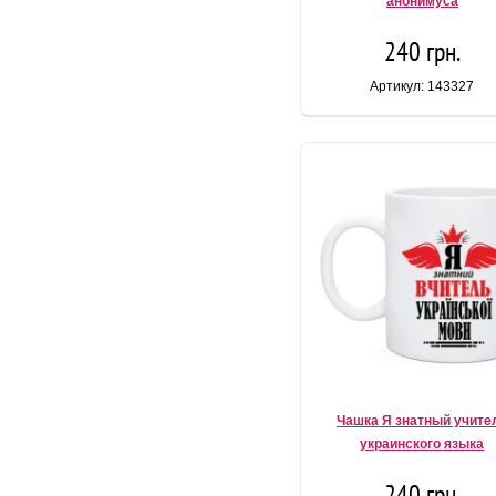
анонимуса
240 грн.
Артикул: 143327
Чашка Я знатный учите
украинского языка
240 грн.