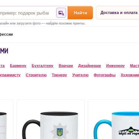
Найти
Доставка и оплата
Найти по фотографии
изайн или загрузите фото — найдём похожие принты.
фессии
ЯМИ
ста
Бармену
Бухгалтеру
Врачам
Дизайнерам
Инженеру
Мас
ограммисту
Строителю
Тренеру
Учителю
Фотографы
Художни