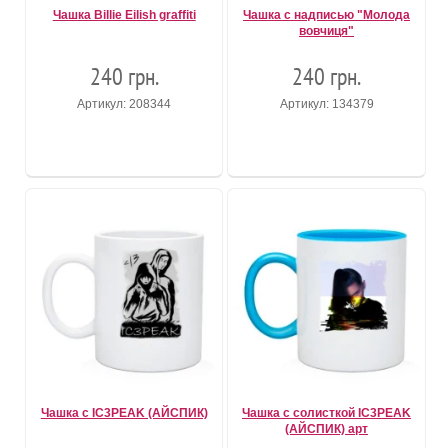
Чашка Billie Eilish graffiti
Чашка с надписью "Молода
вовчиця"
240 грн.
240 грн.
Артикул: 208344
Артикул: 134379
Чашка с IC3PEAK (АЙСПИК)
Чашка с солисткой IC3PEAK
(АЙСПИК) арт