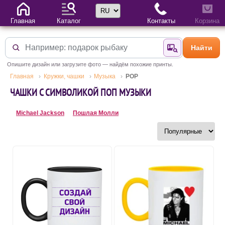
Выбор языка
Главная
Каталог
Контакты
Корзина
Найти
Найти по фотогр
Опишите дизайн или загрузите фото — найдём похожие принты.
Главная
Кружки, чашки
Музыка
POP
ЧАШКИ С СИМВОЛИКОЙ ПОП МУЗЫКИ
Michael Jackson
Пошлая Молли