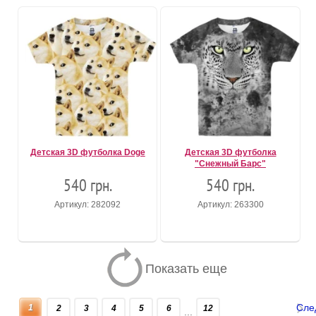
Детская 3D футболка Doge
Детская 3D футболка
"Снежный Барс"
540 грн.
540 грн.
Артикул: 282092
Артикул: 263300
Показать еще
Сле
1
2
3
4
5
6
12
...