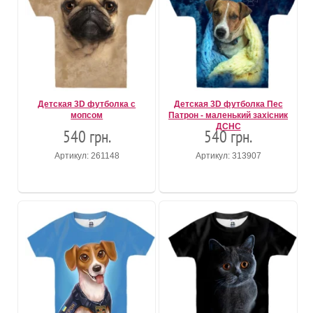
Детская 3D футболка с
Детская 3D футболка Пес
мопсом
Патрон - маленький захісник
ДСНС
540 грн.
540 грн.
Артикул: 261148
Артикул: 313907