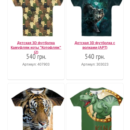
Детская 3D футболка
Детская 3D футболка с
Камуфляж коты "Котофляж"
волками (АРТ)
(2)
540 грн.
540 грн.
Артикул: 407903
Артикул: 303023