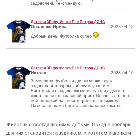
задоволені. Рекомендую.
Детская 3D футболка Пес Патрон ДСНС
Опаленко Ирина
2023-04-18
Добрый день! Футболка супер
Детская 3D футболка Пес Патрон ДСНС
Наталя
2023-04-10
Замовляли футболки для дівчинки і дуже
задоволені товаром і обслуговуванням.
Виготовили швидше ніж ми очікували,відмінна
якість пошиття, красивий принт. Вдячні за те, що в
цей нелегкий час несете радість і посмішку!
Натхнення вам і багато задоволених клієнтів.
Животные всегда любимы детьми. Поход в зоопарк
для них становится праздником, к котятам и щенкам