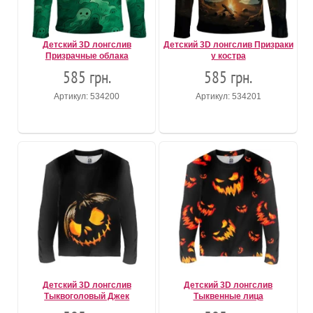
Детский 3D лонгслив
Детский 3D лонгслив Призраки
Призрачные облака
у костра
585 грн.
585 грн.
Артикул: 534200
Артикул: 534201
Детский 3D лонгслив
Детский 3D лонгслив
Тыквоголовый Джек
Тыквенные лица