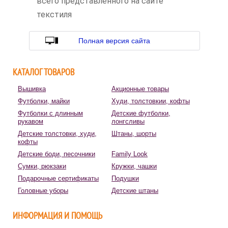
всего представленного на сайте
текстиля
Полная версия сайта
КАТАЛОГ ТОВАРОВ
Вышивка
Акционные товары
Футболки, майки
Худи, толстовкии, кофты
Футболки с длинным
Детские футболки,
рукавом
лонгсливы
Детские толстовки, худи,
Штаны, шорты
кофты
Детские боди, песочники
Family Look
Сумки, рюкзаки
Кружки, чашки
Подарочные сертификаты
Подушки
Головные уборы
Детские штаны
ИНФОРМАЦИЯ И ПОМОЩЬ