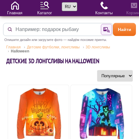
Выбор языка
Главная
Каталог
Контакты
Корзи
Найти
Найти по фотогр
Опишите дизайн или загрузите фото — найдём похожие принты.
Главная
Детские футболки, лонгсливы
3D лонгсливы
Halloween
ДЕТСКИЕ 3D ЛОНГСЛИВЫ НА HALLOWEEN