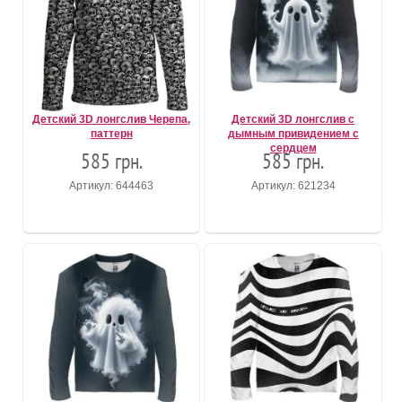
Детский 3D лонгслив Черепа,
Детский 3D лонгслив с
паттерн
дымным привидением с
сердцем
585 грн.
585 грн.
Артикул: 644463
Артикул: 621234