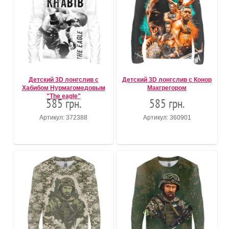
Детский 3D лонгслив c
Детский 3D лонгслив с Конор
Хабибом Нурмагомедовым
Макгрегором
"The eagle"
585 грн.
585 грн.
Артикул: 372388
Артикул: 360901