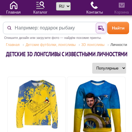
Выбор языка
Главная
Каталог
Контакты
Корзина
Найти
Найти по фотогр
Опишите дизайн или загрузите фото — найдём похожие принты.
Главная
Детские футболки, лонгсливы
3D лонгсливы
Личности
ДЕТСКИЕ 3D ЛОНГСЛИВЫ С ИЗВЕСТНЫМИ ЛИЧНОСТЯМИ