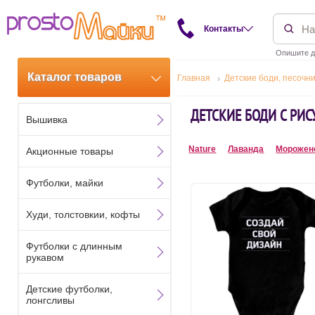
Контакты
Опишите д
Каталог товаров
Главная
Детские боди, песочн
ДЕТСКИЕ БОДИ С РИ
Вышивка
Nature
Лаванда
Морожен
Акционные товары
Футболки, майки
Худи, толстовкии, кофты
Футболки с длинным
рукавом
Детские футболки,
лонгсливы