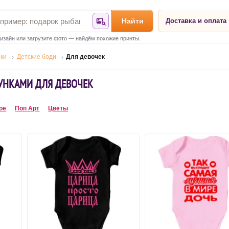
Найти
Доставка и оплата
Найти по фотографии
изайн или загрузите фото — найдём похожие принты.
ики
Детские боди
Для девочек
СУНКАМИ ДЛЯ ДЕВОЧЕК
ое
Поп Арт
Цветы