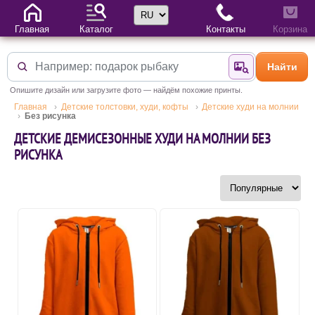
Выбор языка
Главная
Каталог
Контакты
Корзина
Найти
Найти по фотогр
Опишите дизайн или загрузите фото — найдём похожие принты.
Главная
Детские толстовки, худи, кофты
Детские худи на молнии
Без рисунка
ДЕТСКИЕ ДЕМИСЕЗОННЫЕ ХУДИ НА МОЛНИИ БЕЗ
РИСУНКА