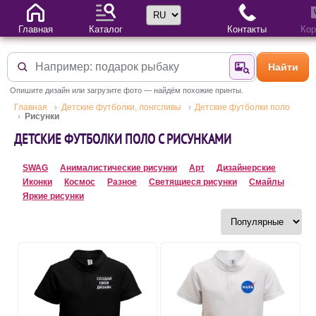
Выбор языка
Главная
Каталог
Контакты
Кор
Найти
Найти по фотогр
Опишите дизайн или загрузите фото — найдём похожие принты.
Главная
Детские футболки, лонгсливы
Детские футболки поло
Рисунки
ДЕТСКИЕ ФУТБОЛКИ ПОЛО С РИСУНКАМИ
SWAG
Анималистические рисунки
Арт
Дизайнерские
Иконки
Космос
Разное
Светящиеся рисунки
Смайлы
Яркие рисунки