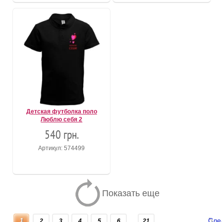
Детская футболка поло
Люблю себя 2
540 грн.
Артикул: 574499
Показать еще
Сле
1
2
3
4
5
6
21