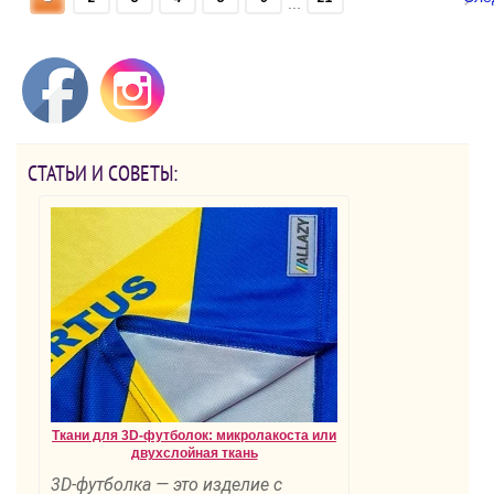
...
СТАТЬИ И СОВЕТЫ:
Ткани для 3D-футболок: микролакоста или
двухслойная ткань
3D-футболка — это изделие с