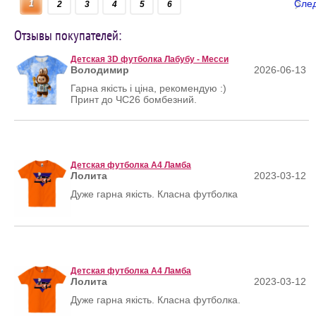
Сле
1
2
3
4
5
6
Отзывы покупателей:
Детская 3D футболка Лабубу - Месси
Володимир
2026-06-13
Гарна якість і ціна, рекомендую :)
Принт до ЧС26 бомбезний.
Детская футболка А4 Ламба
Лолита
2023-03-12
Дуже гарна якість. Класна футболка
Детская футболка А4 Ламба
Лолита
2023-03-12
Дуже гарна якість. Класна футболка.