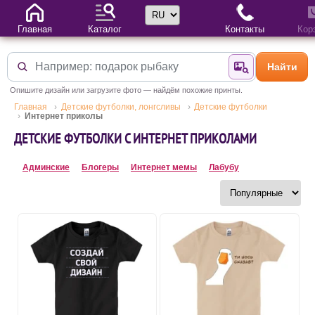
Выбор языка
Главная
Каталог
Контакты
Кор
Найти
Найти по фотогр
Опишите дизайн или загрузите фото — найдём похожие принты.
Главная
Детские футболки, лонгсливы
Детские футболки
Интернет приколы
ДЕТСКИЕ ФУТБОЛКИ С ИНТЕРНЕТ ПРИКОЛАМИ
Админские
Блогеры
Интернет мемы
Лабубу