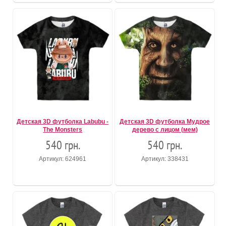
Детская 3D футболка Labubu -
Детская 3D футболка Мудрое
The Monsters
дерево с лицом (мем)
540 грн.
540 грн.
Артикул: 624961
Артикул: 338431