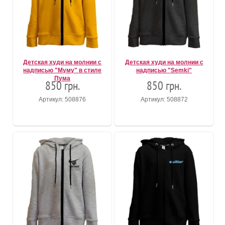
Детская худи на молнии с
Детская худи на молнии с
надписью "Муму" в стиле
надписью "Semki"
Пума
850 грн.
850 грн.
Артикул: 508876
Артикул: 508872