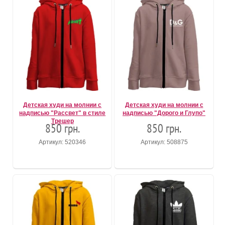
Детская худи на молнии с
Детская худи на молнии с
надписью "Рассвет" в стиле
надписью "Дорого и Глупо"
Трешер
850 грн.
850 грн.
Артикул: 520346
Артикул: 508875