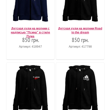
Детская худи на молнии с
Детская худи на молнии Road
надписью "Псина" в стиле
to the dream
Пума
850 грн.
850 грн.
Артикул: 418947
Артикул: 417798