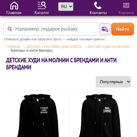
Выбор языка
Главная
Каталог
Контакты
Корзина
Найти
Найти по фотогр
Опишите дизайн или загрузите фото — найдём похожие принты.
Главная
Детские толстовки, худи, кофты
Детские худи на молнии
Бренды и анти бренды
ДЕТСКИЕ ХУДИ НА МОЛНИИ С БРЕНДАМИ И АНТИ
БРЕНДАМИ