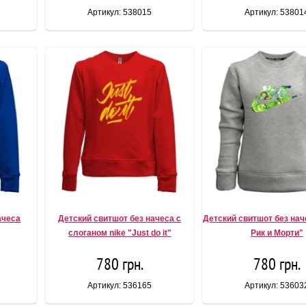
Артикул: 538015
Артикул: 53801
ачеса
Детский свитшот без начеса с
Детский свитшот без нач
слоганом nike "Just do it"
Рик и Морти"
780 грн.
780 грн.
Артикул: 536165
Артикул: 53603