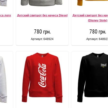
еса лого
Детский свитшот без начеса Diesel
Детский свитшот без нач
(Disney Style)
780 грн.
780 грн.
Артикул: 648924
Артикул: 64892