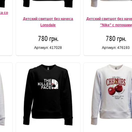
са со
Детский свитшот без начеса
Детский свитшот без нач
Lonsdale
"Nike" c потеками
780 грн.
780 грн.
Артикул: 417028
Артикул: 476193