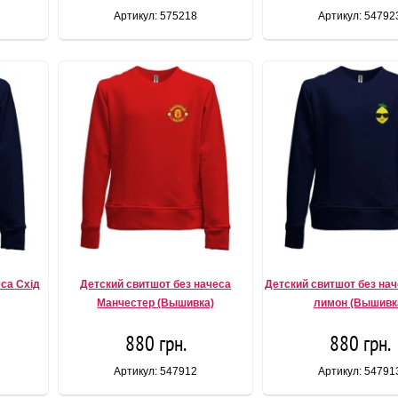
Артикул: 575218
Артикул: 54792
еса Схід
Детский свитшот без начеса
Детский свитшот без нач
Манчестер (Вышивка)
лимон (Вышивк
880 грн.
880 грн.
Артикул: 547912
Артикул: 54791