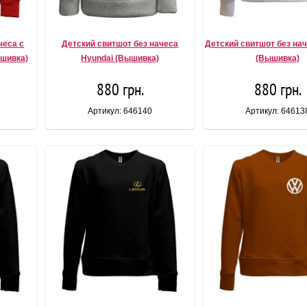
чеса с
Детский свитшот без начеса
Детский свитшот без нач
ышивка)
Hyundai (Вышивка)
(Вышивка)
880 грн.
880 грн.
Артикул: 646140
Артикул: 64613