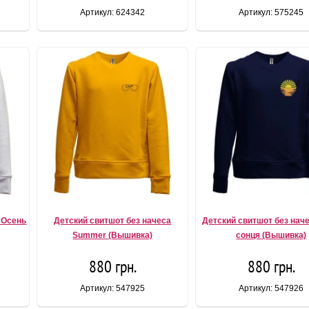
Артикул: 624342
Артикул: 575245
 Осень
Детский свитшот без начеса
Детский свитшот без нач
Summer (Вышивка)
сонця (Вышивка)
880 грн.
880 грн.
Артикул: 547925
Артикул: 547926