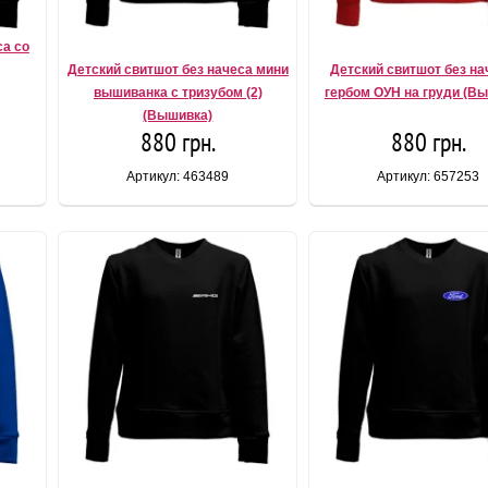
са со
Детский свитшот без начеса мини
Детский свитшот без на
вышиванка с тризубом (2)
гербом ОУН на груди (В
(Вышивка)
880 грн.
880 грн.
Артикул: 463489
Артикул: 657253