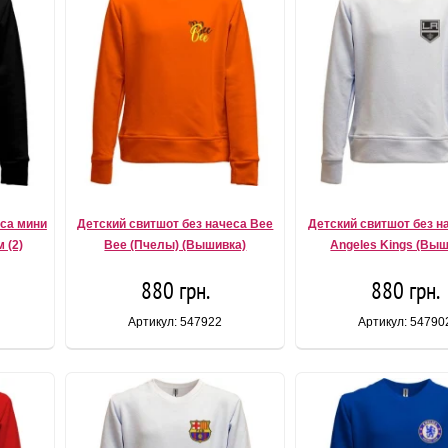
еса мини
Детский свитшот без начеса Bee
Детский свитшот без н
 (2)
Bee (Пчелы) (Вышивка)
Angeles Kings (Выш
880 грн.
880 грн.
Артикул: 547922
Артикул: 54790