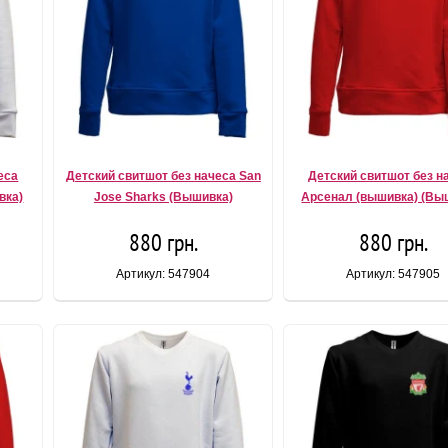
еса
Детский свитшот без начеса San
Детский свитшот без н
вка)
Jose Sharks (Вышивка)
Арсенал (вышивка) (Вы
880 грн.
880 грн.
Артикул: 547904
Артикул: 547905