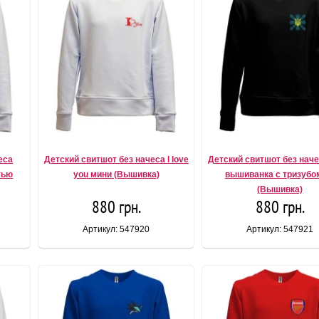
еса
Детский свитшот без начеса I love
Детский свитшот без нач
тью
you мини (Вышивка)
вышиванка с тризубом
(Вышивка)
880 грн.
880 грн.
Артикул: 547920
Артикул: 547921