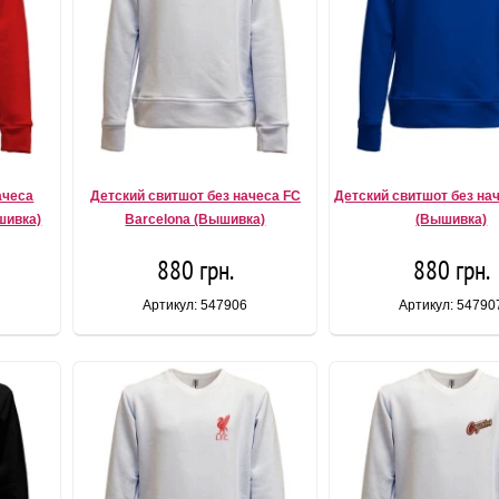
ачеса
Детский свитшот без начеса FC
Детский свитшот без на
шивка)
Barcelona (Вышивка)
(Вышивка)
880 грн.
880 грн.
Артикул: 547906
Артикул: 54790