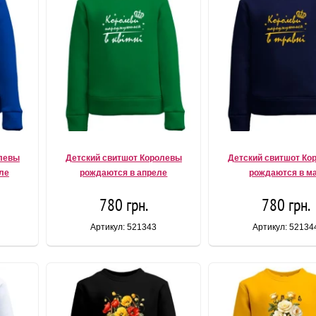
олевы
Детский свитшот Королевы
Детский свитшот Ко
ле
рождаются в апреле
рождаются в м
780 грн.
780 грн.
Артикул: 521343
Артикул: 52134