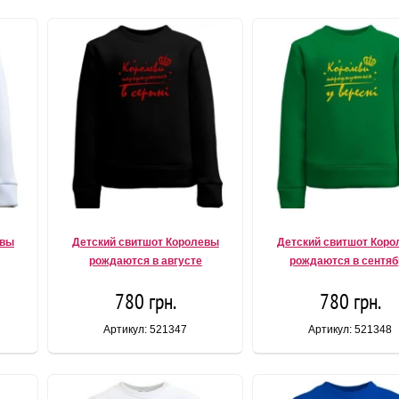
евы
Детский свитшот Королевы
Детский свитшот Кор
рождаются в августе
рождаются в сентяб
780 грн.
780 грн.
Артикул: 521347
Артикул: 521348