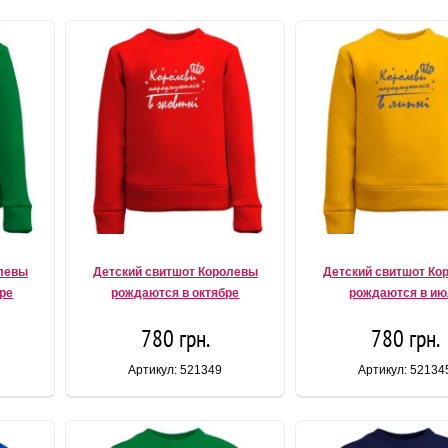
олевы
Детский свитшот Королевы
Детский свитшот Ко
ре
рождаются в октябре
рождаются в ию
780 грн.
780 грн.
Артикул: 521349
Артикул: 52134