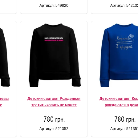
Артикул: 549820
Артикул: 54213
олевы
Детский свитшот Рожденная
Детский свитшот Ко
ре
тратить копить не может
рождаются в дек
780 грн.
780 грн.
Артикул: 521352
Артикул: 52135