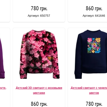
780 грн.
860 грн.
Артикул: 650757
Артикул: 641646
дуте,
Детский 3D свитшот с розовыми
Детский свитшот с череп
цветами
цветов
860 грн.
780 грн.