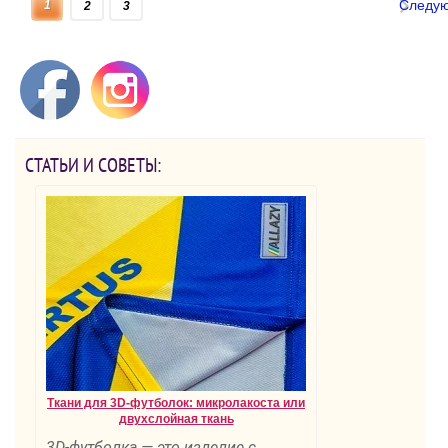
Следу
1
2
3
СТАТЬИ И СОВЕТЫ:
Ткани для 3D-футболок: микролакоста или
двухслойная ткань
3D-футболка — это изделие с