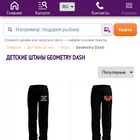
Выбор языка
Главная
Каталог
Контакты
Корзина
Найти
Найти по фотогр
Опишите дизайн или загрузите фото — найдём похожие принты.
Главная
Детские штаны
Игры
Geometry Dash
ДЕТСКИЕ ШТАНЫ GEOMETRY DASH