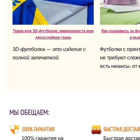
Ткани для 3D-футболок: микролакоста или
Как ухаживать за ф
двухслойная ткань
и вы
3D-футболка — это изделие с
Футболки с прин
полной запечаткой.
не требуют сложн
есть нюансы, от 
напрямую зависи
вещи.
МЫ ОБЕЩАЕМ:
100% ГАРАНТИЯ
БЫСТРАЯ ДОСТАВ
100% гарантия на
Быстрая достав