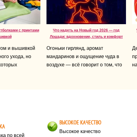
утболками с принтами
Что надеть на Новый год 2026 — год
шивкой
Лошади: вдохновение, стиль и комфорт
том и вышивкой
Огоньки гирлянд, аромат
Д
ого ухода, но
мандаринов и ощущение чуда в
пр
которых
воздухе — всё говорит о том, что
на
т срок службы
праздник уже близко. А 2026-й —
не
это год Лошади, символ энергии,
д
свободы и уверенности. Именно
по
поэтому новогодний образ должен
д
быть ярким, живым и отражать
во
ваш характер.
ч
ВЫСОКОЕ КАЧЕСТВО
п
КА
на
Высокое качество
ка по всей