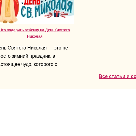
Что подарить ребенку на День Святого
Николая
ень Святого Николая — это не
осто зимний праздник, а
стоящее чудо, которого с
терпением ждут все дети. В эти
Все статьи и 
ни воздух наполнен ожиданием
дарков, сюрпризов и тепла. А
ля родителей возникает главный
прос: что подарить ребенку,
тобы подарок был не только
риятным, но и запомнился
долго.