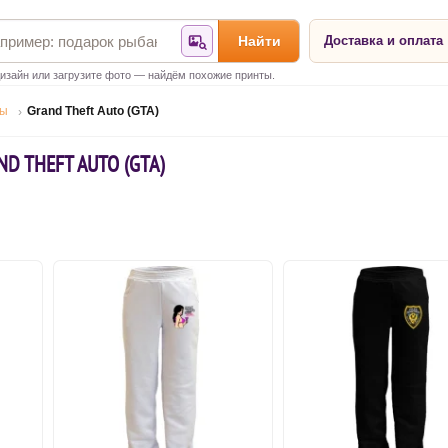
Найти
Доставка и оплата
Найти по фотографии
изайн или загрузите фото — найдём похожие принты.
ры
Grand Theft Auto (GTA)
D THEFT AUTO (GTA)