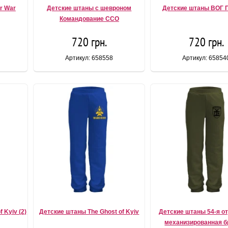
r War
Детские штаны с шевроном
Детские штаны ВОГ 
Командование ССО
720 грн.
720 грн.
Артикул: 658558
Артикул: 65854
 Kyiv (2)
Детские штаны The Ghost of Kyiv
Детские штаны 54-я о
механизированная б