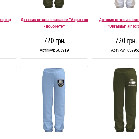
ецназ)
Детские штаны с казаком "боритеся
Детские штаны с са
- поборете"
"Ukrainian air for
720 грн.
720 грн.
Артикул: 661919
Артикул: 65995