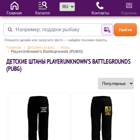
Выбор языка
Главная
Каталог
Контакты
Корзина
Найти
Найти по фотогр
Опишите дизайн или загрузите фото — найдём похожие принты.
Главная
Детские штаны
Игры
PlayerUnknown’s Battlegrounds (PUBG)
ДЕТСКИЕ ШТАНЫ PLAYERUNKNOWN’S BATTLEGROUNDS
(PUBG)