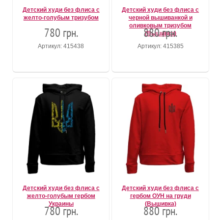
Детский худи без флиса с
Детский худи без флиса с
желто-голубым тризубом
черной вышиванкой и
оливковым тризубом
780 грн.
880 грн.
(Вышивка)
Артикул: 415438
Артикул: 415385
Детский худи без флиса с
Детский худи без флиса с
желто-голубым гербом
гербом ОУН на груди
Украины
(Вышивка)
780 грн.
880 грн.