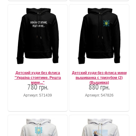
Детский худи без флиса
Детский худи без флиса мини
"Україна стоятиме. Решта
вышиванка с тризубом (2)
мине..."
(Вышивка)
780 грн.
880 грн.
Артикул: 571439
Артикул: 547826