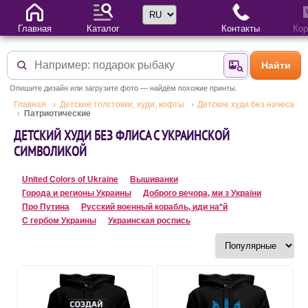
Выбор языка
Главная
Каталог
Контакты
Кор
Найти
Найти по фотогр
Опишите дизайн или загрузите фото — найдём похожие принты.
Главная
Детские толстовки, худи, кофты
Детские худи без начеса
Патриотические
ДЕТСКИЙ ХУДИ БЕЗ ФЛИСА С УКРАИНСКОЙ
СИМВОЛИКОЙ
United Colors of Ukraine
Вышиванки
Города и регионы Украины
Доброго вечора, ми з України
Про Путина
Русский военный корабль, иди на*й
С гербом Украины
Украинская роспись