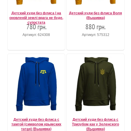
Детский худи без флиса І на
Детский худи без флиса Воля
оновленій землі врага не буде,
(Вышивка)
супостата
780 грн.
880 грн.
Артикул: 624308
Артикул: 575312
Детский худи без флиса с
Детский худи без флиса с
тамгой (символом крымских
Тризубом как у Зеленского
татар) (Вышивка)
(Вышивка)