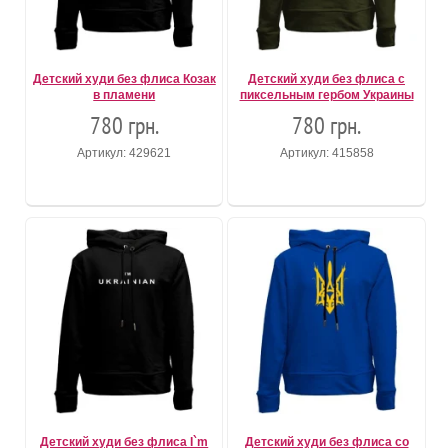
Детский худи без флиса Козак
Детский худи без флиса с
в пламени
пиксельным гербом Украины
780 грн.
780 грн.
Артикул: 429621
Артикул: 415858
Детский худи без флиса I`m
Детский худи без флиса со