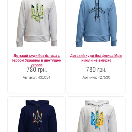
Детский худи без флиса с
Детский худи без флиса Мрія
гербом Украины в цветущем
ніколи не вмирає
укропе
780 грн.
780 грн.
Артикул: 431054
Артикул: 427530