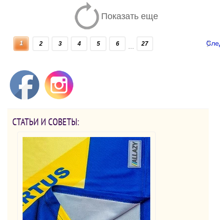
Показать еще
Сле
1
2
3
4
5
6
27
...
СТАТЬИ И СОВЕТЫ: