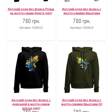
Детский худи без флиса Птица
Детский худи без флиса с
на желто-синим букете (арт)
желто-синими брызгами
780 грн.
780 грн.
Артикул: 530613
Артикул: 530614
Детский худи без флиса с
Детский худи без флиса с
девушкой в желто-синем
желто-синими брызгами (2)
платье (арт)
780 грн.
780 грн.