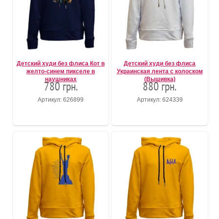
Детский худи без флиса Кот в
Детский худи без флиса
желто-синем пикселе в
Украинская лента с колоском
наушниках
(Вышивка)
780 грн.
880 грн.
Артикул: 626899
Артикул: 624339