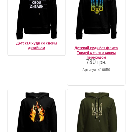
Детская худи со своим
дизайном
Детский худи без флиса
Тризуб с желто-синим
переходом
780 грн.
Артикул: 416859