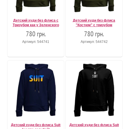
Детский худи без флиса с
Детский худи без флиса
Тризубом как у Зеленского
"Костюм" с тризубом
780 грн.
780 грн.
Артикул: 544741
Артикул: 544742
Детский худи без флиса Suit
Детский худи без флиса Suit