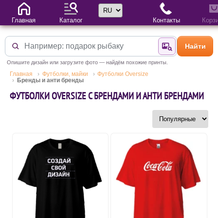
Выбор языка
Главная
Каталог
Контакты
Корз
Найти
Найти по фотогр
Опишите дизайн или загрузите фото — найдём похожие принты.
Главная
Футболки, майки
Футболки Oversize
Бренды и анти бренды
ФУТБОЛКИ OVERSIZE С БРЕНДАМИ И АНТИ БРЕНДАМИ