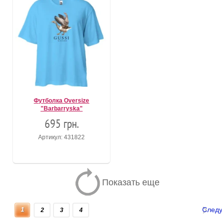
Футболка Oversize
"Barbarryska"
695 грн.
Артикул: 431822
Показать еще
След
1
2
3
4