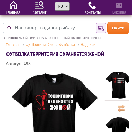
Выбор языка
Главная
Каталог
Контакты
Корзина
Найти
Найти по фотогр
Опишите дизайн или загрузите фото — найдём похожие принты.
Главная
Футболки, майки
Футболки
Надписи
ФУТБОЛКА ТЕРРИТОРИЯ ОХРАНЯЕТСЯ ЖЕНОЙ
Артикул: 493