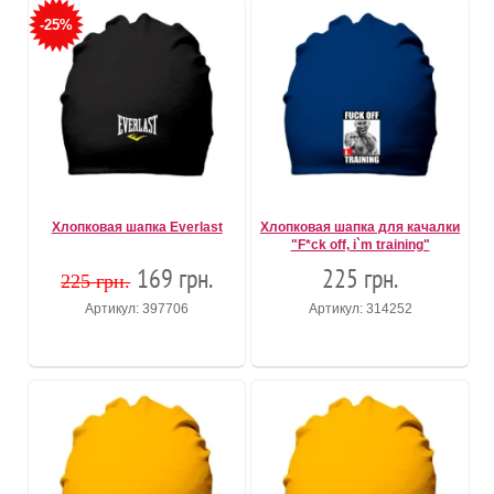
-25%
Хлопковая шапка Everlast
Хлопковая шапка для качалки
"F*ck off, i`m training"
169 грн.
225 грн.
225 грн.
Артикул: 397706
Артикул: 314252