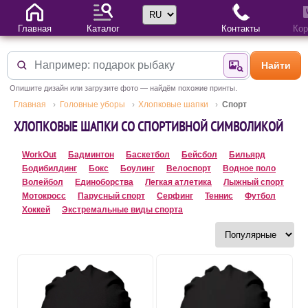
Выбор языка
Главная
Каталог
Контакты
Кор
Найти
Найти по фотогр
Опишите дизайн или загрузите фото — найдём похожие принты.
Главная
Головные уборы
Хлопковые шапки
Спорт
ХЛОПКОВЫЕ ШАПКИ СО СПОРТИВНОЙ СИМВОЛИКОЙ
WorkOut
Бадминтон
Баскетбол
Бейсбол
Бильярд
Бодибилдинг
Бокс
Боулинг
Велоспорт
Водное поло
Волейбол
Единоборства
Легкая атлетика
Лыжный спорт
Мотокросс
Парусный спорт
Серфинг
Теннис
Футбол
Хоккей
Экстремальные виды спорта