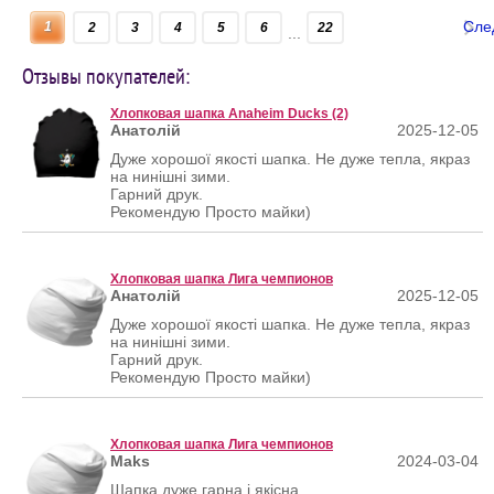
Сле
1
2
3
4
5
6
22
...
Отзывы покупателей:
Хлопковая шапка Anaheim Ducks (2)
Анатолій
2025-12-05
Дуже хорошої якості шапка. Не дуже тепла, якраз
на нинішні зими.
Гарний друк.
Рекомендую Просто майки)
Хлопковая шапка Лига чемпионов
Анатолій
2025-12-05
Дуже хорошої якості шапка. Не дуже тепла, якраз
на нинішні зими.
Гарний друк.
Рекомендую Просто майки)
Хлопковая шапка Лига чемпионов
Maks
2024-03-04
Шапка дуже гарна і якісна