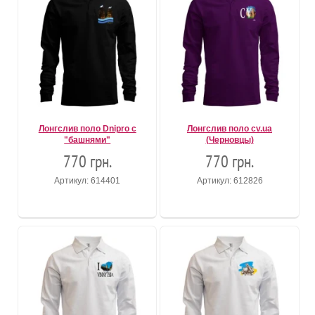
Лонгслив поло Dnipro с
Лонгслив поло cv.ua
"башнями"
(Черновцы)
770 грн.
770 грн.
Артикул: 614401
Артикул: 612826