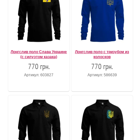
Лонгслив поло Слава Украине
Лонгслив поло с тризубом из
(с силуэтом казака)
колосков
770 грн.
770 грн.
Артикул: 603827
Артикул: 586639