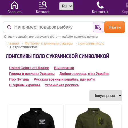
Выбор языка
Главная
Каталог
Контакты
Кор
Найти
Найти по фотогр
Опишите дизайн или загрузите фото — найдём похожие принты.
Главная
Футболки с длинным рукавом
Лонгсливы поло
Патриотические
ЛОНГСЛИВЫ ПОЛО С УКРАИНСКОЙ СИМВОЛИКОЙ
United Colors of Ukraine
Вышиванки
Города и регионы Украины
Доброго вечора, ми з України
Про Путина
Русский военный корабль, иди на*й
С гербом Украины
Украинская роспись