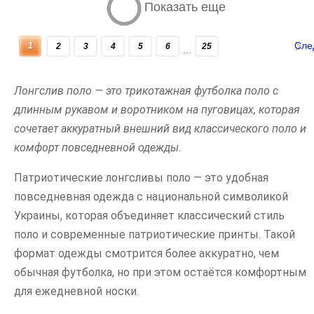
Показать еще
Сле
1
2
3
4
5
6
25
...
Лонгслив поло — это трикотажная футболка поло с
длинным рукавом и воротником на пуговицах, которая
сочетает аккуратный внешний вид классического поло и
комфорт повседневной одежды.
Патриотические лонгсливы поло — это удобная
повседневная одежда с национальной символикой
Украины, которая объединяет классический стиль
поло и современные патриотические принты. Такой
формат одежды смотрится более аккуратно, чем
обычная футболка, но при этом остаётся комфортным
для ежедневной носки.