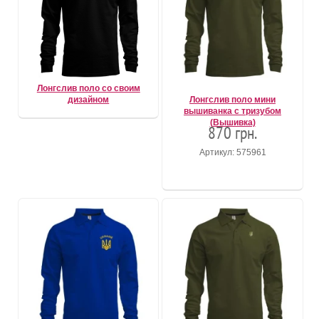
Лонгслив поло со своим
дизайном
Лонгслив поло мини
вышиванка с тризубом
(Вышивка)
870 грн.
Артикул: 575961