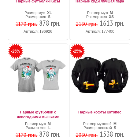
Парные футболки Кисы
Парные худи Лучшая пара
Размер муж:
XL
Размер муж:
М
Размер жен:
S
Размер жен:
XS
878 грн.
1613 грн.
1170 грн.
2150 грн.
Артикул: 196926
Артикул: 177400
-25%
-25%
Парные футболки с
Парные кофты Котопес
новогодними мышками
Размер муж:
M
Размер мужской:
M
Размер жен:
L
Размер женской:
S
878 грн.
1538 грн.
1170 грн.
2050 грн.