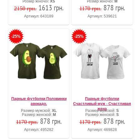
Розмір жіночої:
XS
Розмір жіночої:
M
1613 грн.
878 грн.
2150 грн.
1170 грн.
Артикул: 643189
Артикул: 539621
-25%
-25%
Парные футболки Половинки
Парные футболки
авокадо.
Счастливый муж - Счастливая
жена
Размер мужской:
XL
Размер мужской:
S
Размер женской:
M
Размер женской:
S
878 грн.
878 грн.
1170 грн.
1170 грн.
Артикул: 495282
Артикул: 469828