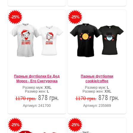
-25%
-25%
Парные футболки Ее Дед
Парные футболки
Мороз - Его Снегурочка
cookie/coffee
Размер муж:
XXL
Размер муж:
L
Размер жен:
L
Размер жен:
XXL
878 грн.
878 грн.
1170 грн.
1170 грн.
Артикул: 241700
Артикул: 235989
-25%
-25%