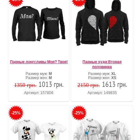
Парные лонгсливы Моя? Твоя!
Парные худи Вторая
половинка
Размер муж:
М
Размер муж:
XL
Размер жен:
М
Размер жен:
XS
1013 грн.
1613 грн.
1350 грн.
2150 грн.
Артикул: 157806
Артикул: 149835
-25%
-25%