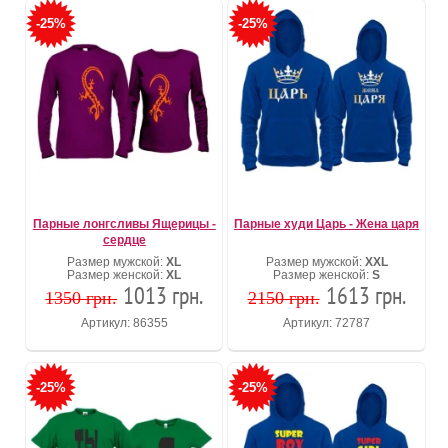
-25%
-25%
Парные лонгсливы Ящерицы -
Парные худи Царь - Жена царя
сердце
Размер мужской:
XL
Размер мужской:
XXL
Размер женской:
XL
Размер женской:
S
1013 грн.
1613 грн.
1350 грн.
2150 грн.
Артикул: 86355
Артикул: 72787
-25%
-25%