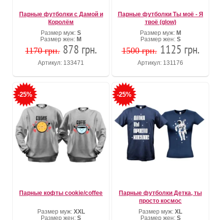
Парные футболки с Дамой и
Парные футболки Ты моё - Я
Королём
твоё (glow)
Размер муж:
S
Размер муж:
M
Размер жен:
M
Размер жен:
S
878 грн.
1125 грн.
1170 грн.
1500 грн.
Артикул: 133471
Артикул: 131176
-25%
-25%
Парные кофты cookie/coffee
Парные футболки Детка, ты
просто космос
Размер муж:
XXL
Размер муж:
XL
Размер жен:
S
Размер жен:
S