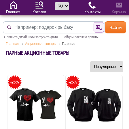
Выбор языка
Главная
Каталог
Контакты
Корзина
Найти
Найти по фотогр
Опишите дизайн или загрузите фото — найдём похожие принты.
Главная
Акционные товары
Парные
ПАРНЫЕ АКЦИОННЫЕ ТОВАРЫ
-25%
-25%