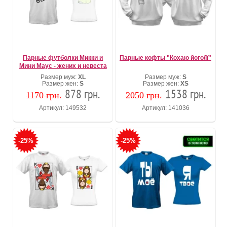
Парные футболки Микки и
Парные кофты "Кохаю його/її"
Мини Маус - жених и невеста
Размер муж:
XL
Размер муж:
S
Размер жен:
S
Размер жен:
XS
878 грн.
1538 грн.
1170 грн.
2050 грн.
Артикул: 149532
Артикул: 141036
-25%
-25%