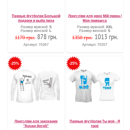
Парные футболки Большой
Лонгсліви для двох Мій принц /
подарок и рыба пила
Моя принцеса
Размер мужской:
S
Размер мужской:
XXL
Размер женской:
L
Размер женской:
S
878 грн.
1013 грн.
1170 грн.
1350 грн.
Артикул: 70367
Артикул: 70357
-25%
-25%
Лонгсліви для закоханих
Парные футболки Ты моё - Я
"Кохаю його/її"
твоё