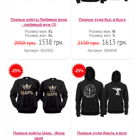
Парные кофты Любимая жена
Парные худи Кыс и Кыса
- любимый муж (3)
Размер муж:
XL
Размер муж:
M
Размер жен:
XL
Размер жен:
S
1538 грн.
1613 грн.
2050 грн.
2150 грн.
Артикул: 301052
Артикул: 300859
-25%
-25%
Парные кофты Царь - Жена
Парные худи Дрель и мозг
царя