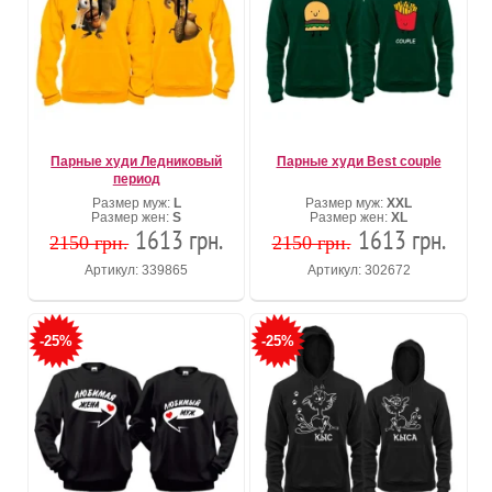
Парные худи Ледниковый
Парные худи Best couple
период
Размер муж:
L
Размер муж:
XXL
Размер жен:
S
Размер жен:
XL
1613 грн.
1613 грн.
2150 грн.
2150 грн.
Артикул: 339865
Артикул: 302672
-25%
-25%