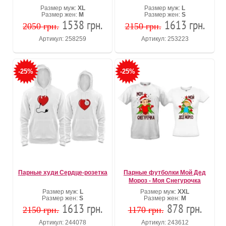
Размер муж:
XL
Размер муж:
L
Размер жен:
M
Размер жен:
S
1538 грн.
1613 грн.
2050 грн.
2150 грн.
Артикул: 258259
Артикул: 253223
-25%
-25%
Парные худи Сердце-розетка
Парные футболки Мой Дед
Мороз - Моя Снегурочка
Размер муж:
L
Размер муж:
XXL
Размер жен:
S
Размер жен:
M
1613 грн.
878 грн.
2150 грн.
1170 грн.
Артикул: 244078
Артикул: 243612