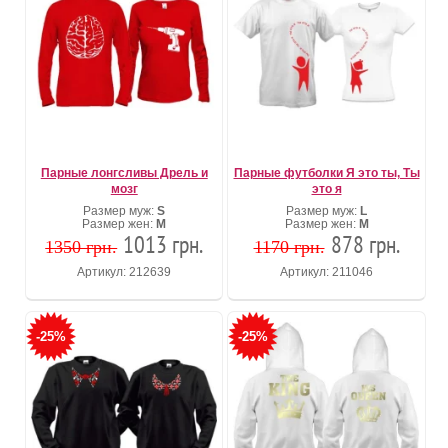
Парные лонгсливы Дрель и
Парные футболки Я это ты, Ты
мозг
это я
Размер муж:
S
Размер муж:
L
Размер жен:
M
Размер жен:
M
1013 грн.
878 грн.
1350 грн.
1170 грн.
Артикул: 212639
Артикул: 211046
-25%
-25%