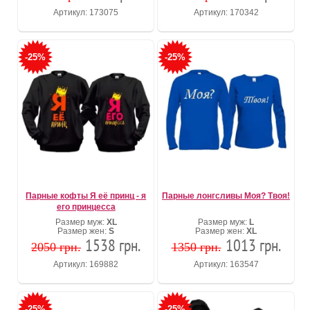
Артикул: 173075
Артикул: 170342
-25%
-25%
Парные кофты Я её принц - я
Парные лонгсливы Моя? Твоя!
его принцесса
Размер муж:
XL
Размер муж:
L
Размер жен:
S
Размер жен:
XL
1538 грн.
1013 грн.
2050 грн.
1350 грн.
Артикул: 169882
Артикул: 163547
-25%
-25%