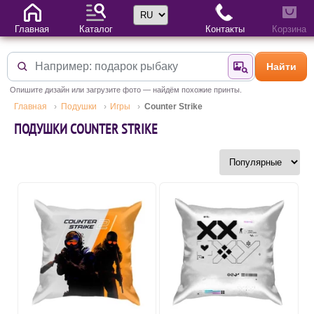
Выбор языка
Главная
Каталог
Контакты
Корзина
Найти
Найти по фотогр
Опишите дизайн или загрузите фото — найдём похожие принты.
Главная
Подушки
Игры
Counter Strike
ПОДУШКИ COUNTER STRIKE