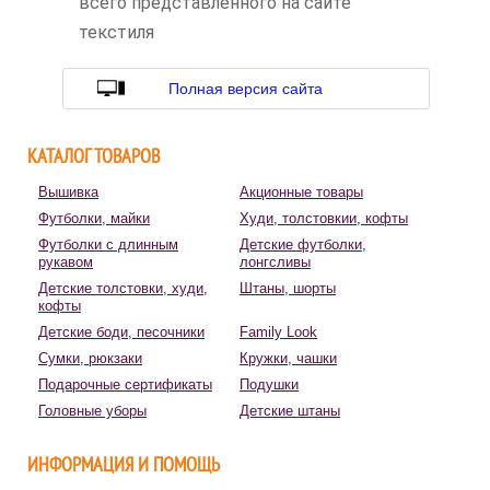
всего представленного на сайте
текстиля
Полная версия сайта
КАТАЛОГ ТОВАРОВ
Вышивка
Акционные товары
Футболки, майки
Худи, толстовкии, кофты
Футболки с длинным
Детские футболки,
рукавом
лонгсливы
Детские толстовки, худи,
Штаны, шорты
кофты
Детские боди, песочники
Family Look
Сумки, рюкзаки
Кружки, чашки
Подарочные сертификаты
Подушки
Головные уборы
Детские штаны
ИНФОРМАЦИЯ И ПОМОЩЬ