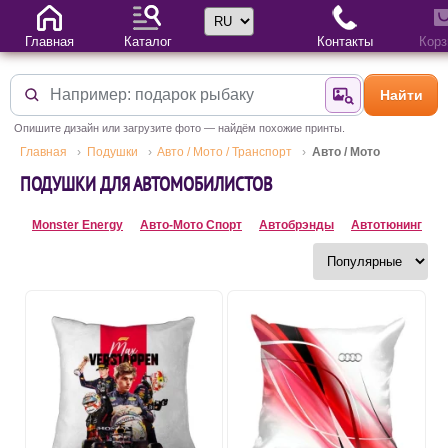
Выбор языка
Главная
Каталог
Контакты
Корз
Найти
Найти по фотогр
Опишите дизайн или загрузите фото — найдём похожие принты.
Главная
Подушки
Авто / Мото / Транспорт
Авто / Мото
ПОДУШКИ ДЛЯ АВТОМОБИЛИСТОВ
Monster Energy
Авто-Мото Спорт
Автобрэнды
Автотюнинг