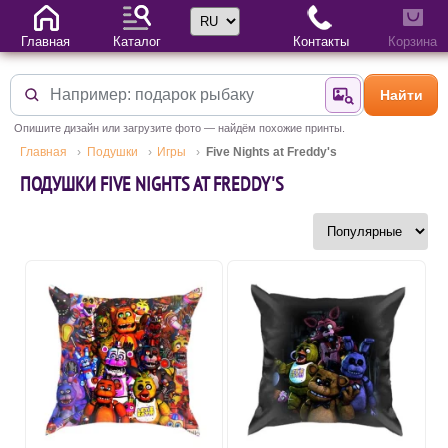
Выбор языка
Главная
Каталог
Контакты
Корзина
Найти
Найти по фотогр
Опишите дизайн или загрузите фото — найдём похожие принты.
Главная
Подушки
Игры
Five Nights at Freddy's
ПОДУШКИ FIVE NIGHTS AT FREDDY'S