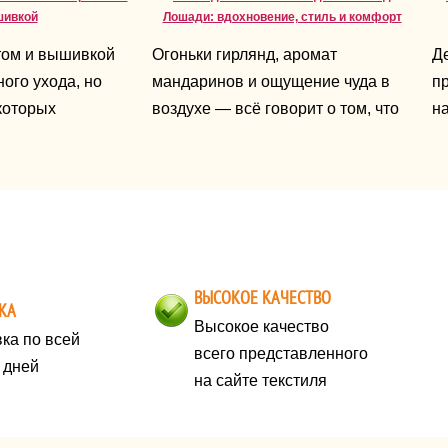
шивкой
Лошади: вдохновение, стиль и комфорт
том и вышивкой
Огоньки гирлянд, аромат
Д
ого ухода, но
мандаринов и ощущение чуда в
пр
которых
воздухе — всё говорит о том, что
на
т срок службы
праздник уже близко. А 2026-й —
не
это год Лошади, символ энергии,
д
свободы и уверенности. Именно
по
поэтому новогодний образ должен
д
быть ярким, живым и отражать
во
ваш характер.
ч
ВЫСОКОЕ КАЧЕСТВО
п
КА
на
Высокое качество
ка по всей
всего представленного
х дней
на сайте текстиля