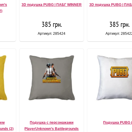
wn’s
3D подушка PUBG | ПАБГ WINNER
3D подушка PUBG | ПА
2)
385 грн.
385 грн.
Артикул: 285424
Артикул: 28542
жем
Подушка с персонажами
Подушка PUBG (
unds (2)
PlayerUnknown’s Battlegrounds