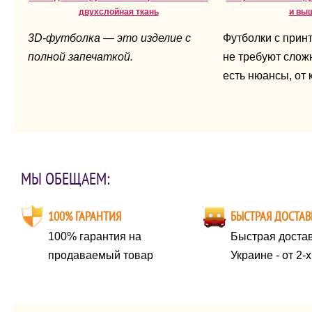
двухслойная ткань
и вы
3D-футболка — это изделие с
Футболки с прин
полной запечаткой.
не требуют сложн
есть нюансы, от 
напрямую зависи
вещи.
МЫ ОБЕЩАЕМ:
100% ГАРАНТИЯ
БЫСТРАЯ ДОСТАВ
100% гарантия на
Быстрая достав
продаваемый товар
Украине - от 2-