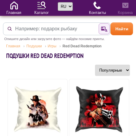
Выбор языка
Главная
Каталог
Контакты
Корзина
Найти
Найти по фотогр
Опишите дизайн или загрузите фото — найдём похожие принты.
Главная
Подушки
Игры
Red Dead Redemption
ПОДУШКИ RED DEAD REDEMPTION