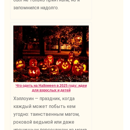
запомнился надолго.
Что одеть на Halloween в 2025 году: идеи
для взрослых и детей
Хэллоуин — праздник, когда
каждый может побыть кем
угодно: таинственным магом,
роковой ведьмой или даже
ироничным персонажем из мема.