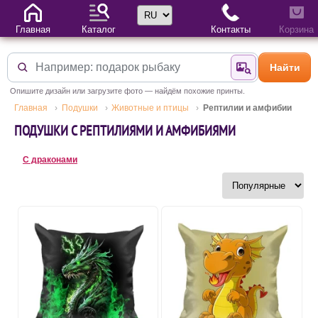
Выбор языка
Главная
Каталог
Контакты
Корзина
Найти
Найти по фотогр
Опишите дизайн или загрузите фото — найдём похожие принты.
Главная
Подушки
Животные и птицы
Рептилии и амфибии
ПОДУШКИ С РЕПТИЛИЯМИ И АМФИБИЯМИ
С драконами