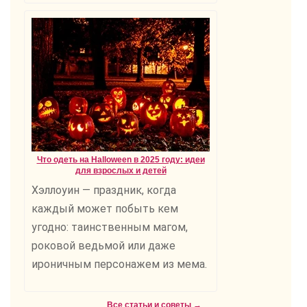
Что одеть на Halloween в 2025 году: идеи
для взрослых и детей
Хэллоуин — праздник, когда
каждый может побыть кем
угодно: таинственным магом,
роковой ведьмой или даже
ироничным персонажем из мема.
Все статьи и советы →