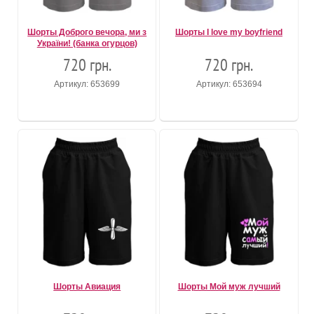
Шорты Доброго вечора, ми з
Шорты I love my boyfriend
України! (банка огурцов)
720 грн.
720 грн.
Артикул: 653699
Артикул: 653694
Шорты Авиация
Шорты Мой муж лучший