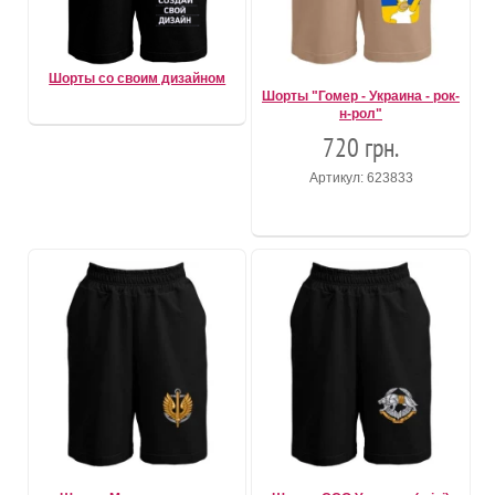
Шорты со своим дизайном
Шорты "Гомер - Украина - рок-
н-рол"
720 грн.
Артикул: 623833