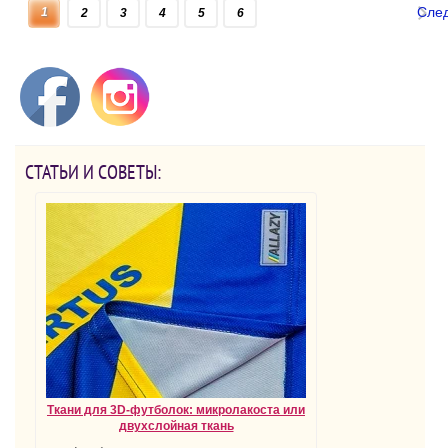
Сле
1
2
3
4
5
6
СТАТЬИ И СОВЕТЫ:
Ткани для 3D-футболок: микролакоста или
двухслойная ткань