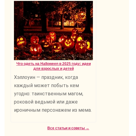
Что одеть на Halloween в 2025 году: идеи
для взрослых и детей
Хэллоуин — праздник, когда
каждый может побыть кем
угодно: таинственным магом,
роковой ведьмой или даже
ироничным персонажем из мема.
Все статьи и советы →