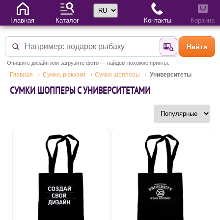
Выбор языка
Главная
Каталог
Контакты
Корзина
Найти
Найти по фотогр
Опишите дизайн или загрузите фото — найдём похожие принты.
Главная
Сумки, рюкзаки
Сумки шопперы
Университеты
СУМКИ ШОППЕРЫ С УНИВЕРСИТЕТАМИ