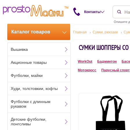
Контакты
Опишите д
Каталог товаров
Главная
Сумки, рюкзаки
Сум
СУМКИ ШОППЕРЫ СО
Вышивка
WorkOut
Бадминтон
Баск
Акционные товары
Мотокросс
Парусный спорт
Футболки, майки
Худи, толстовкии, кофты
Футболки с длинным
рукавом
Детские футболки,
лонгсливы