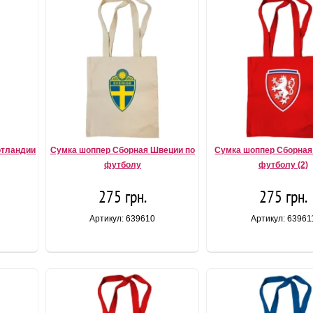
отландии
Сумка шоппер Сборная Швеции по
Сумка шоппер Сборная
футболу
футболу (2)
275 грн.
275 грн.
Артикул: 639610
Артикул: 63961