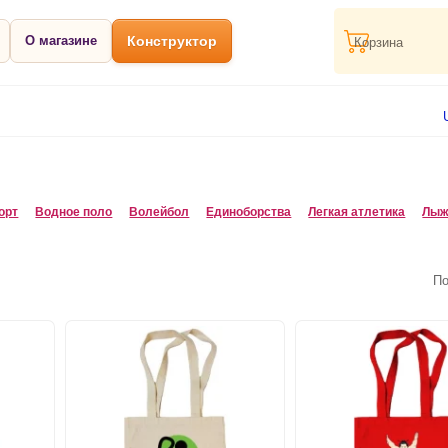
О магазине
Конструктор
Корзина
орт
Водное поло
Волейбол
Единоборства
Легкая атлетика
Лыж