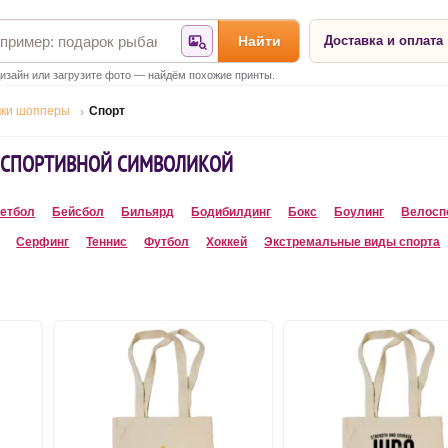
Найти
Доставка и оплата
Найти по фотографии
изайн или загрузите фото — найдём похожие принты.
ки шопперы
Спорт
 СПОРТИВНОЙ СИМВОЛИКОЙ
етбол
Бейсбол
Бильярд
Бодибилдинг
Бокс
Боулинг
Велосп
Серфинг
Теннис
Футбол
Хоккей
Экстремальные виды спорта