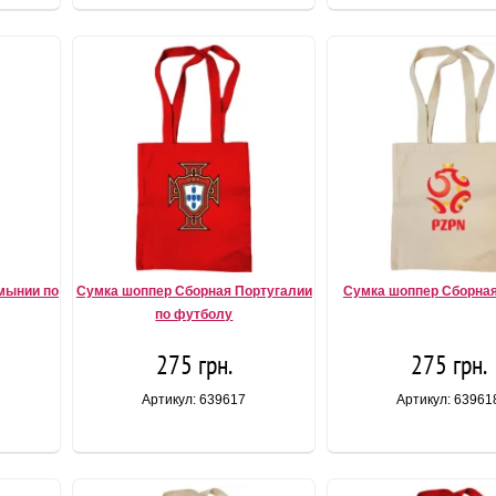
мынии по
Сумка шоппер Сборная Португалии
Сумка шоппер Сборна
по футболу
275 грн.
275 грн.
Артикул: 639617
Артикул: 63961