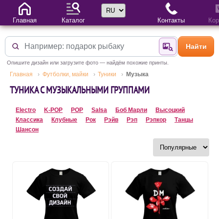
Выбор языка
Главная
Каталог
Контакты
Кор
Найти
Найти по фотогр
Опишите дизайн или загрузите фото — найдём похожие принты.
Главная
Футболки, майки
Туники
Музыка
ТУНИКА С МУЗЫКАЛЬНЫМИ ГРУППАМИ
Electro
K-POP
POP
Salsa
Боб Марли
Высоцкий
Классика
Клубные
Рок
Рэйв
Рэп
Рэпкор
Танцы
Шансон