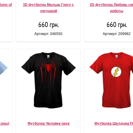
Sons of
3D футболка Малыш Грогу с
3D футболка Любовь см
лягушкой
роботы
660 грн.
660 грн.
Артикул: 346550
Артикул: 209982
соны)
Футболка Человек паук
Футболка Шелдона F