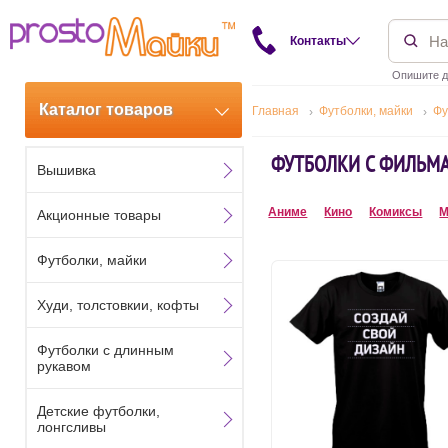
Контакты
Опишите д
Каталог товаров
Главная
Футболки, майки
Фу
ФУТБОЛКИ С ФИЛЬМ
Вышивка
Аниме
Кино
Комиксы
М
Акционные товары
Футболки, майки
Худи, толстовкии, кофты
Футболки с длинным
рукавом
Детские футболки,
лонгсливы