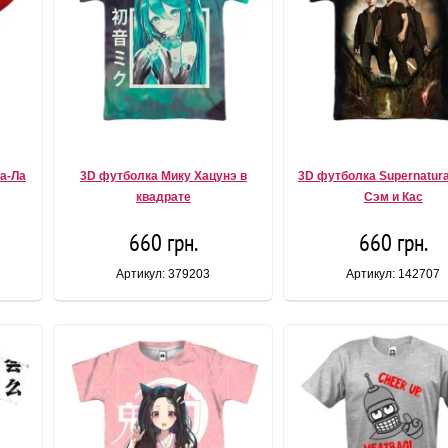
а-Ла
3D футболка Мику Хацунэ в
3D футболка Supernatural
квадрате
Сэм и Кас
660 грн.
660 грн.
Артикул: 379203
Артикул: 142707