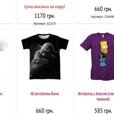
Ціна вказана за пару!
660 грн.
1170 грн.
Артикул: 15449
Артикул: 11273
йл
3D футболка Йода
Футболка с Бартом Си
бородой
660 грн.
585 грн.