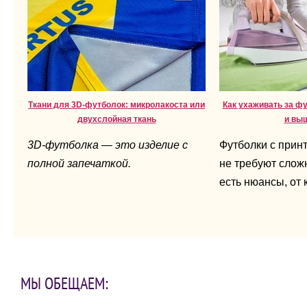
Ткани для 3D-футболок: микролакоста или
Как ухаживать за ф
двухслойная ткань
и вы
3D-футболка — это изделие с
Футболки с прин
полной запечаткой.
не требуют сложн
есть нюансы, от 
напрямую зависи
вещи.
МЫ ОБЕЩАЕМ: