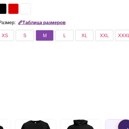
Размер:
📏Таблица размеров
XS
S
M
L
XL
XXL
XXX