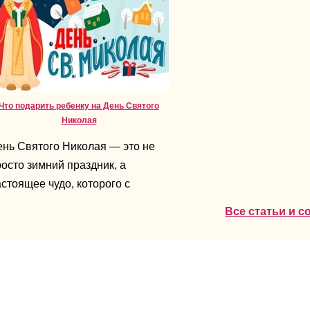
Что подарить ребенку на День Святого
Николая
ень Святого Николая — это не
осто зимний праздник, а
стоящее чудо, которого с
терпением ждут все дети. В эти
Все статьи и 
ни воздух наполнен ожиданием
дарков, сюрпризов и тепла. А
ля родителей возникает главный
прос: что подарить ребенку,
тобы подарок был не только