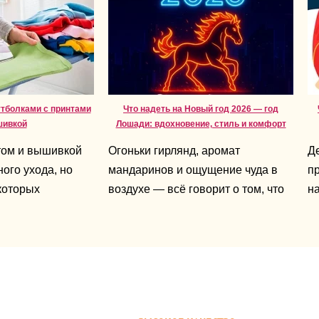
утболками с принтами
Что надеть на Новый год 2026 — год
шивкой
Лошади: вдохновение, стиль и комфорт
том и вышивкой
Огоньки гирлянд, аромат
Д
ого ухода, но
мандаринов и ощущение чуда в
пр
которых
воздухе — всё говорит о том, что
на
т срок службы
праздник уже близко. А 2026-й —
не
это год Лошади, символ энергии,
д
свободы и уверенности. Именно
по
поэтому новогодний образ должен
д
быть ярким, живым и отражать
во
ваш характер.
ч