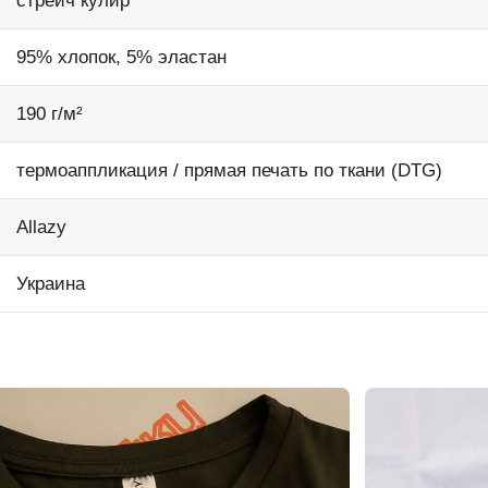
стрейч кулир
95% хлопок, 5% эластан
190 г/м²
термоаппликация / прямая печать по ткани (DTG)
Allazy
Украина