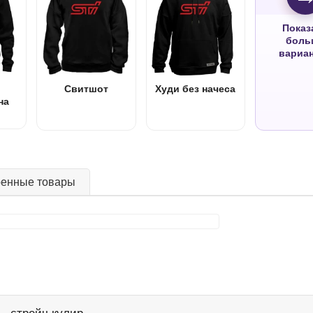
Показ
боль
вариа
Свитшот
Худи без начеса
на
ренные товары