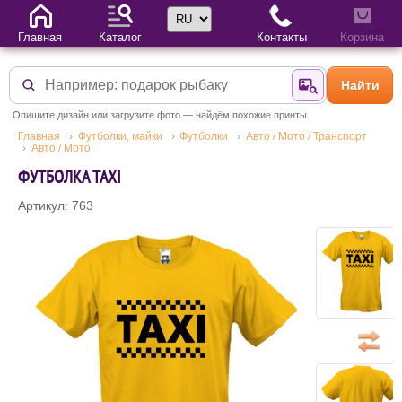
Выбор языка
Главная
Каталог
Контакты
Корзина
Найти
Найти по фотогр
Опишите дизайн или загрузите фото — найдём похожие принты.
Главная
Футболки, майки
Футболки
Авто / Мото / Транспорт
Авто / Мото
ФУТБОЛКА TAXI
Артикул: 763