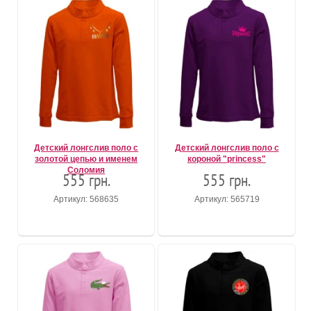
Детский лонгслив поло с
Детский лонгслив поло с
золотой цепью и именем
короной "princess"
Соломия
555 грн.
555 грн.
Артикул: 568635
Артикул: 565719