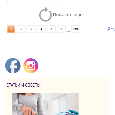
Показать еще
Сле
1
2
3
4
5
6
194
...
СТАТЬИ И СОВЕТЫ: