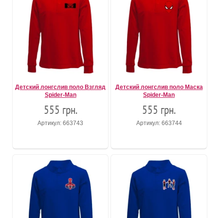
Детский лонгслив поло Взгляд
Детский лонгслив поло Маска
Spider-Man
Spider-Man
555 грн.
555 грн.
Артикул: 663743
Артикул: 663744