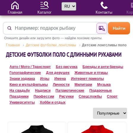
Выбор языка
Главная
Каталог
Контакты
Кор
Найти
Найти по фотогр
Опишите дизайн или загрузите фото — найдём похожие принты.
Главная
Детские футболки, лонгсливы
Детские лонгсливы поло
ДЕТСКИЕ ФУТБОЛКИ ПОЛО С ДЛИННЫМИ РУКАВАМИ
Авто / Мото / Транспорт
Без рисунка
Бренды и анти бренды
Голографические
Для девушек
Животные и птицы
Знаки зодиака
Игры
Имена
Интернет приколы
Кино и мультфильмы
Личности
Милитари
Музыка
На свадьбу
Надписи
Патриотические
Подарочные
Праздники
Профессии
Рисунки
Спецслужбы
Спорт
Университеты
Хобби и отдых