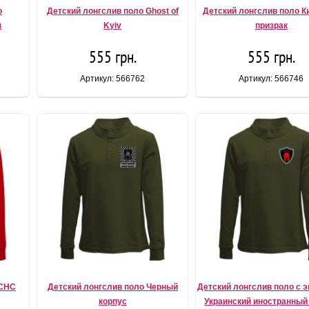
о
Детский лонгслив поло Ghost of
Детский лонгслив поло К
я
Kyiv
призрак
555 грн.
555 грн.
Артикул: 566762
Артикул: 566746
ДСНС
Детский лонгслив поло Черный
Детский лонгслив поло с 
корпус
Украинский иностранный