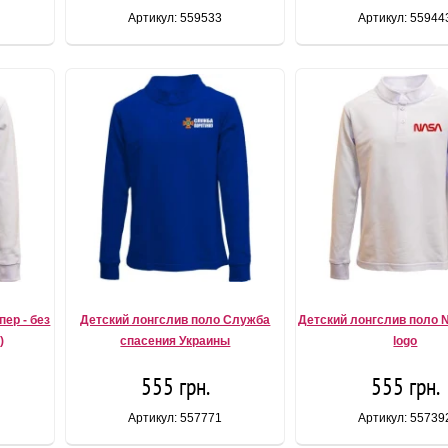
Артикул: 559533
Артикул: 55944
ер - без
Детский лонгслив поло Служба
Детский лонгслив поло
)
спасения Украины
logo
555 грн.
555 грн.
Артикул: 557771
Артикул: 55739