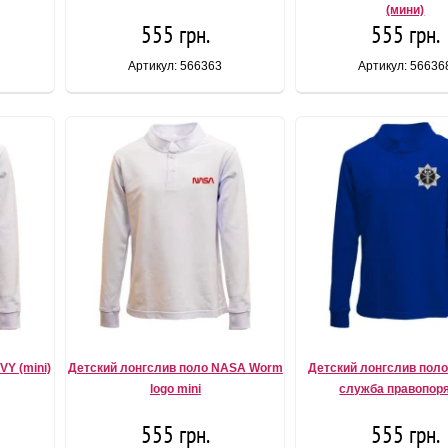
(мини)
555 грн.
555 грн.
Артикул: 566363
Артикул: 56636
Y (mini)
Детский лонгслив поло NASA Worm
Детский лонгслив пол
logo mini
служба правопор
555 грн.
555 грн.