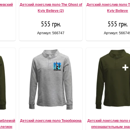
иевский
Детский лонгслив поло The Ghost of
Детский лонгслив поло T
Kyiv Believe (2)
Kyiv Believe
555 грн.
555 грн.
Артикул: 566747
Артикул: 56674
эмблемой
Детский лонгслив поло Тероборона
Детский лонгслив поло с
 легион
опознавательным зна