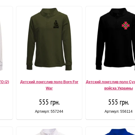
O (2)
Детский лонгслив поло Born For
Детский лонгслив поло Су
War
войска Украины
555 грн.
555 грн.
Артикул: 557244
Артикул: 556114