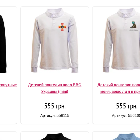
хопутные
Детский лонгслив поло ВВС
Детский лонгслив пол
Украины (mini)
меня, верю ли я в пр
555 грн.
555 грн.
Артикул: 556115
Артикул: 55610