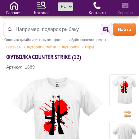
Выбор языка
Главная
Каталог
Контакты
Корзина
Найти
Найти по фотогр
Опишите дизайн или загрузите фото — найдём похожие принты.
Главная
Футболки, майки
Футболки
Игры
ФУТБОЛКА COUNTER STRIKE (12)
Артикул: 1689