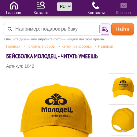
Выбор языка
Главная
Каталог
Контакты
Корзина
Найти
Найти по фотогр
Опишите дизайн или загрузите фото — найдём похожие принты.
Главная
Головные уборы
Кепки, бейсболки
Надписи
БЕЙСБОЛКА МОЛОДЕЦ - ЧИТАТЬ УМЕЕШЬ
Артикул: 1042