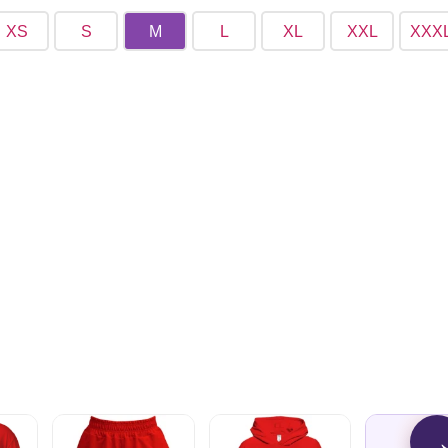
XS
S
M
L
XL
XXL
XXX