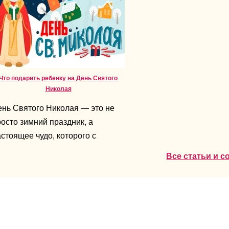
Что подарить ребенку на День Святого
Николая
ень Святого Николая — это не
осто зимний праздник, а
стоящее чудо, которого с
терпением ждут все дети. В эти
Все статьи и 
ни воздух наполнен ожиданием
дарков, сюрпризов и тепла. А
ля родителей возникает главный
прос: что подарить ребенку,
тобы подарок был не только