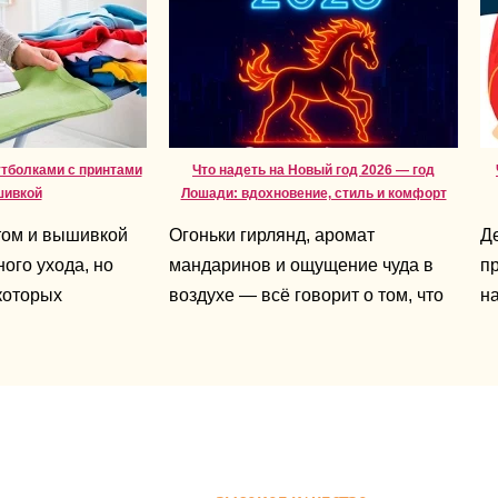
утболками с принтами
Что надеть на Новый год 2026 — год
шивкой
Лошади: вдохновение, стиль и комфорт
том и вышивкой
Огоньки гирлянд, аромат
Д
ого ухода, но
мандаринов и ощущение чуда в
пр
которых
воздухе — всё говорит о том, что
на
т срок службы
праздник уже близко. А 2026-й —
не
это год Лошади, символ энергии,
д
свободы и уверенности. Именно
по
поэтому новогодний образ должен
д
быть ярким, живым и отражать
во
ваш характер.
ч