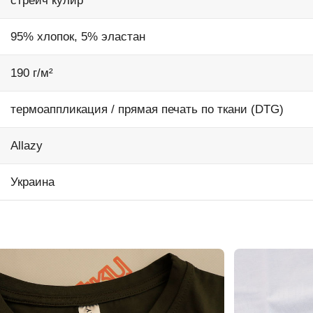
стрейч кулир
95% хлопок, 5% эластан
190 г/м²
термоаппликация / прямая печать по ткани (DTG)
Allazy
Украина