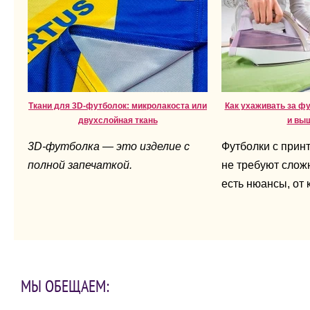
Ткани для 3D-футболок: микролакоста или
Как ухаживать за ф
двухслойная ткань
и вы
3D-футболка — это изделие с
Футболки с прин
полной запечаткой.
не требуют сложн
есть нюансы, от 
напрямую зависи
вещи.
МЫ ОБЕЩАЕМ: