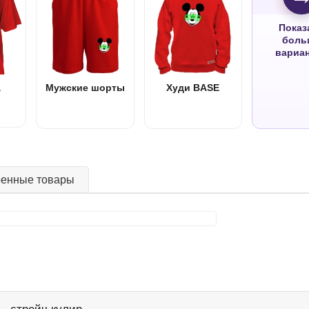
Показ
боль
вариа
а
Мужские шорты
Худи BASE
ренные товары