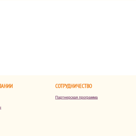
дарков, сюрпризов и тепла. А
ля родителей возникает главный
прос: что подарить ребенку,
тобы подарок был не только
риятным, но и запомнился
долго.
ПАНИИ
СОТРУДНИЧЕСТВО
Партнерская программа
ы