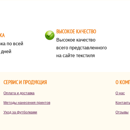
свободы и уверенности. Именно
по
поэтому новогодний образ должен
д
быть ярким, живым и отражать
во
ваш характер.
ч
ВЫСОКОЕ КАЧЕСТВО
п
КА
на
Высокое качество
ка по всей
всего представленного
х дней
на сайте текстиля
СЕРВИС И ПРОДУКЦИЯ
О КОМ
Оплата и доставка
О нас
Методы нанесения принтов
Контакт
Уход за футболками
Отзывы