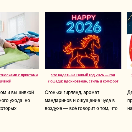
утболками с принтами
Что надеть на Новый год 2026 — год
шивкой
Лошади: вдохновение, стиль и комфорт
том и вышивкой
Огоньки гирлянд, аромат
Д
ого ухода, но
мандаринов и ощущение чуда в
пр
которых
воздухе — всё говорит о том, что
на
т срок службы
праздник уже близко. А 2026-й —
не
это год Лошади, символ энергии,
д