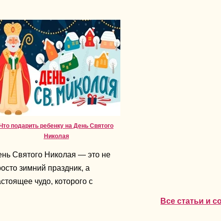
Что подарить ребенку на День Святого
Николая
ень Святого Николая — это не
осто зимний праздник, а
стоящее чудо, которого с
терпением ждут все дети. В эти
Все статьи и 
ни воздух наполнен ожиданием