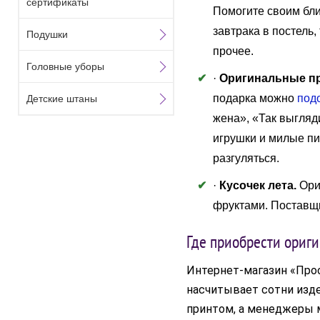
сертификаты
Помогите своим бли
завтрака в постель
Подушки
прочее.
Головные уборы
·
Оригинальные п
подарка можно
под
Детские штаны
жена», «Так выгляд
игрушки и милые п
разгуляться.
·
Кусочек лета.
Ори
фруктами. Поставщи
Где приобрести ориг
Интернет-магазин «Прос
насчитывает сотни изде
принтом, а менеджеры м