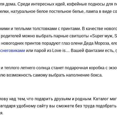
для дома. Среди интересных идей, кофейные подносы для 
елки, натуральное белое постельное белье, лампа в виде с
ркими и теплыми толстовками с принтами. В качестве новог
 родителей можно выбрать парные свитшоты «Super муж, S
з новогодних принтов порадуют глаз олени Деда Мороза, е
 снеговиками
или парой из Love is… Вашей фантазии есть, 
и теплого летнего солнца станет подарочная коробка с экз
елю возможность самому выбрать наполнение бокса.
ову над тем, что подарить друзьям и родным. Каталог ма
агодаря удобному сайту вы сможете без труда подобрать
я.