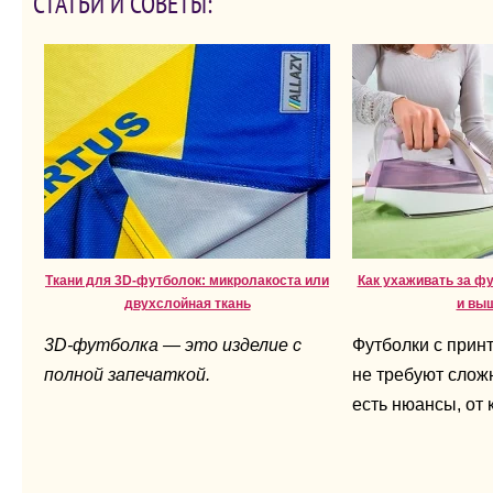
СТАТЬИ И СОВЕТЫ:
Ткани для 3D-футболок: микролакоста или
Как ухаживать за ф
двухслойная ткань
и вы
3D-футболка — это изделие с
Футболки с прин
полной запечаткой.
не требуют сложн
есть нюансы, от 
напрямую зависи
вещи.