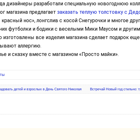
ода дизайнеры разработали специальную новогоднюю кол
ог магазина предлагает
заказать теплую толстовку с Де
красный нос», лонгслив с косой Снегурочки и многое др
 них футболки и бодики с веселыми Мики Маусом и други
го изготовлены все изделия магазина сделает подарок ещ
зывают аллергию.
ье и сказку вместе с магазином «Просто майки».
еты
радовать детей и взрослых в День Святого Николая
Встречай Новый год стильно: т