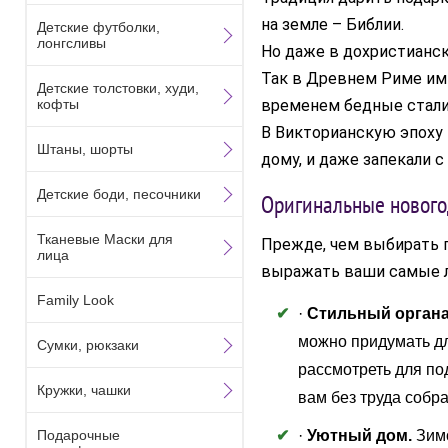
на земле – Библии.
Детские футболки,
лонгсливы
Но даже в дохристианск
Так в Древнем Риме имп
Детские толстовки, худи,
кофты
временем бедные стали 
В Викторианскую эпоху 
Штаны, шорты
дому, и даже запекали с
Детские боди, песочники
Оригинальные нового
Тканевые Маски для
Прежде, чем выбирать 
лица
выражать ваши самые л
Family Look
·
Стильный орган
можно придумать дл
Сумки, рюкзаки
рассмотреть для по
Кружки, чашки
вам без труда собр
Подарочные
·
Уютный дом.
Зим