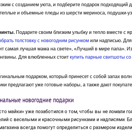
зким с созданием уюта, и подберите подарок подходящий 
, теплые и объемные пледы из шерсти мериноса, подушки-уз
ринты.
Подарите своим близким улыбку и тепло вместе с я
обрать толстовку с новогодним рисунком
или надписью. Для
ит самая лучшая мама на свете», «Лучший в мире папа». И
ингвины. Для влюбленных стоит
купить парные свитшоты со
гинальным подарком, который принесет с собой запах волн 
ки предлагают уже готовые наборы, а также дают покупат
инальные новогодние подарки
то майки» уже позаботился о том, чтобы вы не ломали гол
лий с веселыми и красочными рисунками и надписями. Бл
агазина всегда помогут определиться с размером издели