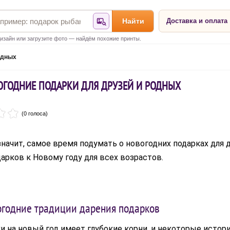
Найти
Доставка и оплата
Найти по фотографии
изайн или загрузите фото — найдём похожие принты.
одных
ГОДНИЕ ПОДАРКИ ДЛЯ ДРУЗЕЙ И РОДНЫХ
(0 голоса)
 значит, самое время подумать о новогодних подарках для
арков к Новому году для всех возрастов.
вогодние традиции дарения подарков
и на новый год имеет глубокие корни, и некоторые истор