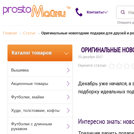
Контакты
Опишите д
Главная
Статьи
Оригинальные новогодние подарки для друзей и р
ОРИГИНАЛЬНЫЕ НОВО
Каталог товаров
20 декабря 2017
Оцените статью:
Вышивка
Декабрь уже начался, а
Акционные товары
подборку идеальных под
Футболки, майки
Худи, толстовкии, кофты
Интересно знать: но
Футболки с длинным
рукавом
Традиция дарить подарк